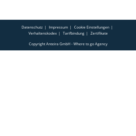
Datenschutz
Impressum
Cookie Einstellungen
Verhaltenskodex
Tarifbindung
Zertifikate
Copyright Anteira GmbH - Where to go Agency