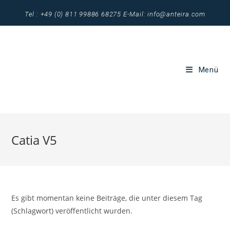
Zum
Tel : +49 (0) 811 99886 68275 E-Mail: info@anteira.com
Inhalt
springen
Menü
Catia V5
Es gibt momentan keine Beiträge, die unter diesem Tag
(Schlagwort) veröffentlicht wurden.