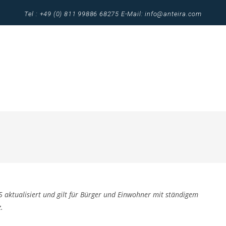
Tel : +49 (0) 811 99886 68275 E-Mail: info@anteira.com
 aktualisiert und gilt für Bürger und Einwohner mit ständigem
.