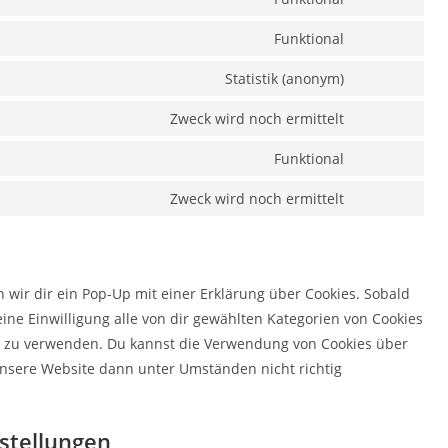
Consent
service
to
Funktional
linkedin
Consent
service
to
Statistik (anonym)
wordpress
Consent
service
to
Zweck wird noch ermittelt
wordfence
Consent
service
to
Funktional
elementor
Consent
service
to
Zweck wird noch ermittelt
borlabs
Consent
service
to
complianz
service
sonstiges
wir dir ein Pop-Up mit einer Erklärung über Cookies. Sobald
eine Einwilligung alle von dir gewählten Kategorien von Cookies
en zu verwenden. Du kannst die Verwendung von Cookies über
 unsere Website dann unter Umständen nicht richtig
nstellungen