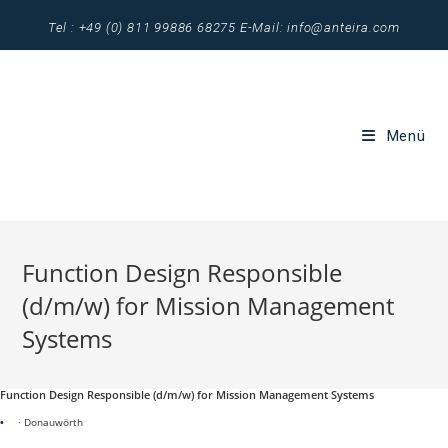
Zum
Tel : +49 (0) 811 99886 68275 E-Mail: info@anteira.com
Inhalt
springen
Menü
Function Design Responsible
(d/m/w) for Mission Management
Systems
Function Design Responsible (d/m/w) for Mission Management Systems
·
Donauwörth