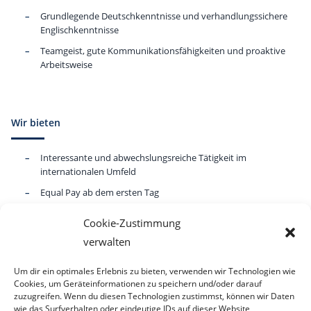
Grundlegende Deutschkenntnisse und verhandlungssichere
Englischkenntnisse
Teamgeist, gute Kommunikationsfähigkeiten und proaktive
Arbeitsweise
Wir bieten
Interessante und abwechslungsreiche Tätigkeit im
internationalen Umfeld
Equal Pay ab dem ersten Tag
Ausgewogene Work-Life-Balance
Cookie-Zustimmung
30 Tage Urlaub, betriebliche Altersvorsorge
verwalten
Flexible Arbeitszeiten
Um dir ein optimales Erlebnis zu bieten, verwenden wir Technologien wie
Unbefristetes Arbeitsverhältnis
Cookies, um Geräteinformationen zu speichern und/oder darauf
zuzugreifen. Wenn du diesen Technologien zustimmst, können wir Daten
Ein freundliches und respektvolles DU erleichtert die
wie das Surfverhalten oder eindeutige IDs auf dieser Website
Kommunikation